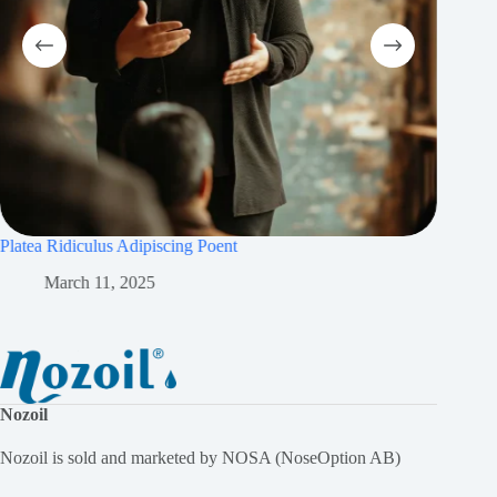
Platea Ridiculus Adipiscing Poent
Magna A
March 11, 2025
M
Nozoil
Nozoil is sold and marketed by NOSA (NoseOption AB)