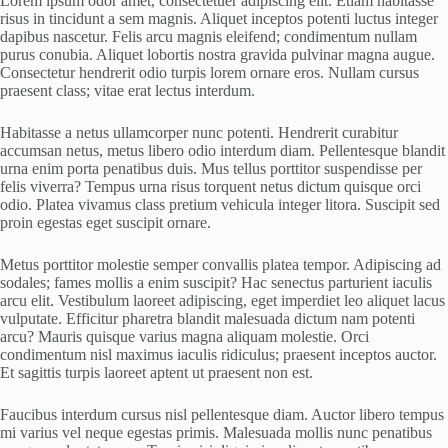
Lorem ipsum odor amet, consectetuer adipiscing elit. Etiam habitasse
risus in tincidunt a sem magnis. Aliquet inceptos potenti luctus integer
dapibus nascetur. Felis arcu magnis eleifend; condimentum nullam
purus conubia. Aliquet lobortis nostra gravida pulvinar magna augue.
Consectetur hendrerit odio turpis lorem ornare eros. Nullam cursus
praesent class; vitae erat lectus interdum.
Habitasse a netus ullamcorper nunc potenti. Hendrerit curabitur
accumsan netus, metus libero odio interdum diam. Pellentesque blandit
urna enim porta penatibus duis. Mus tellus porttitor suspendisse per
felis viverra? Tempus urna risus torquent netus dictum quisque orci
odio. Platea vivamus class pretium vehicula integer litora. Suscipit sed
proin egestas eget suscipit ornare.
Metus porttitor molestie semper convallis platea tempor. Adipiscing ad
sodales; fames mollis a enim suscipit? Hac senectus parturient iaculis
arcu elit. Vestibulum laoreet adipiscing, eget imperdiet leo aliquet lacus
vulputate. Efficitur pharetra blandit malesuada dictum nam potenti
arcu? Mauris quisque varius magna aliquam molestie. Orci
condimentum nisl maximus iaculis ridiculus; praesent inceptos auctor.
Et sagittis turpis laoreet aptent ut praesent non est.
Faucibus interdum cursus nisl pellentesque diam. Auctor libero tempus
mi varius vel neque egestas primis. Malesuada mollis nunc penatibus