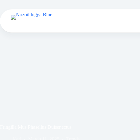
Skip
to
content
Fringilla Mus Phasellus Duisenectus
Karl
March 11, 2025
Trends