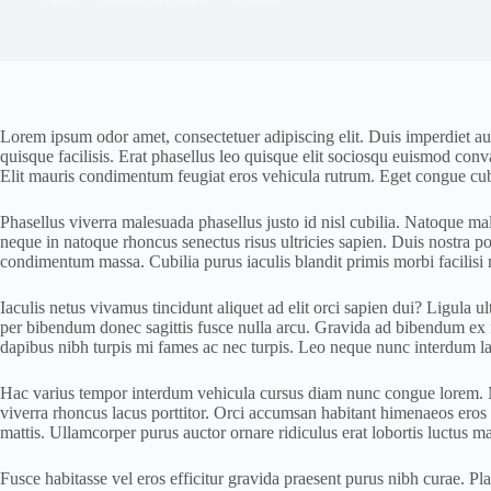
Lorem ipsum odor amet, consectetuer adipiscing elit. Duis imperdiet auc
quisque facilisis. Erat phasellus leo quisque elit sociosqu euismod conv
Elit mauris condimentum feugiat eros vehicula rutrum. Eget congue cubili
Phasellus viverra malesuada phasellus justo id nisl cubilia. Natoque males
neque in natoque rhoncus senectus risus ultricies sapien. Duis nostra pos
condimentum massa. Cubilia purus iaculis blandit primis morbi facilisi 
Iaculis netus vivamus tincidunt aliquet ad elit orci sapien dui? Ligula ul
per bibendum donec sagittis fusce nulla arcu. Gravida ad bibendum ex fel
dapibus nibh turpis mi fames ac nec turpis. Leo neque nunc interdum la
Hac varius tempor interdum vehicula cursus diam nunc congue lorem. Mag
viverra rhoncus lacus porttitor. Orci accumsan habitant himenaeos eros 
mattis. Ullamcorper purus auctor ornare ridiculus erat lobortis luctus m
Fusce habitasse vel eros efficitur gravida praesent purus nibh curae. P