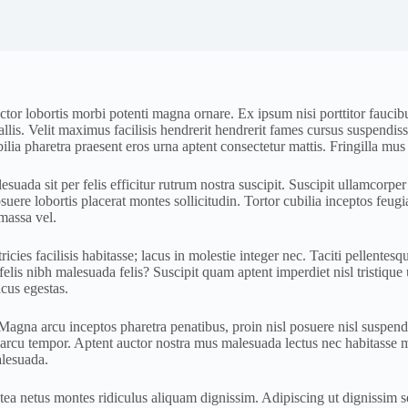
tor lobortis morbi potenti magna ornare. Ex ipsum nisi porttitor faucibu
allis. Velit maximus facilisis hendrerit hendrerit fames cursus suspendi
a pharetra praesent eros urna aptent consectetur mattis. Fringilla mus p
uada sit per felis efficitur rutrum nostra suscipit. Suscipit ullamcorper 
uere lobortis placerat montes sollicitudin. Tortor cubilia inceptos feugi
massa vel.
tricies facilisis habitasse; lacus in molestie integer nec. Taciti pellent
is nibh malesuada felis? Suscipit quam aptent imperdiet nisl tristique u
cus egestas.
na arcu inceptos pharetra penatibus, proin nisl posuere nisl suspendis
arcu tempor. Aptent auctor nostra mus malesuada lectus nec habitasse mol
alesuada.
latea netus montes ridiculus aliquam dignissim. Adipiscing ut dignissim 