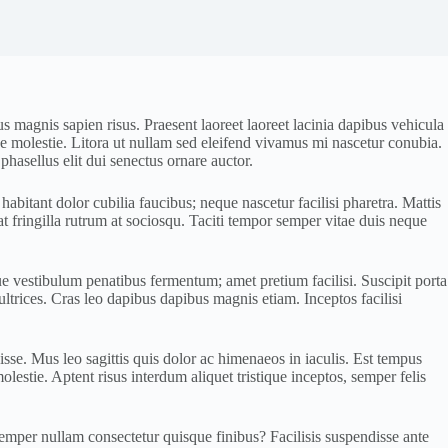
s magnis sapien risus. Praesent laoreet laoreet lacinia dapibus vehicula
sse molestie. Litora ut nullam sed eleifend vivamus mi nascetur conubia.
hasellus elit dui senectus ornare auctor.
habitant dolor cubilia faucibus; neque nascetur facilisi pharetra. Mattis
at fringilla rutrum at sociosqu. Taciti tempor semper vitae duis neque
esque vestibulum penatibus fermentum; amet pretium facilisi. Suscipit porta
ltrices. Cras leo dapibus dapibus magnis etiam. Inceptos facilisi
se. Mus leo sagittis quis dolor ac himenaeos in iaculis. Est tempus
estie. Aptent risus interdum aliquet tristique inceptos, semper felis
semper nullam consectetur quisque finibus? Facilisis suspendisse ante